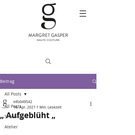
Beitrag
All Posts
info049542
All Posts
16. Apr. 2021
1 Min. Lesezeit
„ Aufgeblüht „
Shootings
Atelier