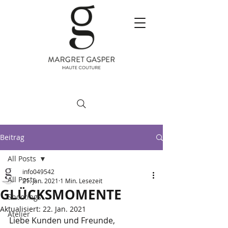
Beitrag
All Posts
info049542
All Posts
21. Jan. 2021
1 Min. Lesezeit
GLÜCKSMOMENTE
Shootings
Aktualisiert:
22. Jan. 2021
Atelier
Liebe Kunden und Freunde,