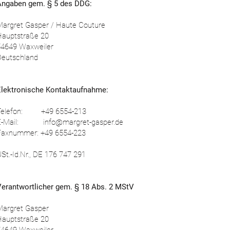
Angaben gem. § 5 des DDG:
Margret Gasper / Haute Couture
Hauptstraße 20
54649 Waxweiler
Deutschland
Elektronische Kontaktaufnahme:
Telefon: +49 6554-213
E-Mail:
info@margret-gasper.de
Faxnummer: +49 6554-223
St.-Id.Nr., DE 176 747 291
Verantwortlicher gem. § 18 Abs. 2 MStV
Margret Gasper
Hauptstraße 20